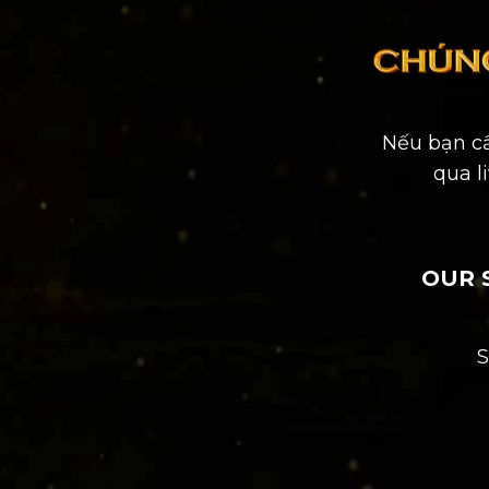
Nếu bạn cầ
qua
l
OUR 
S