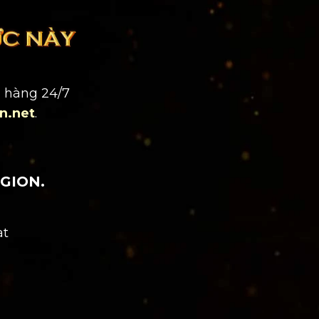
h hàng 24/7
n.net
.
GION.
at